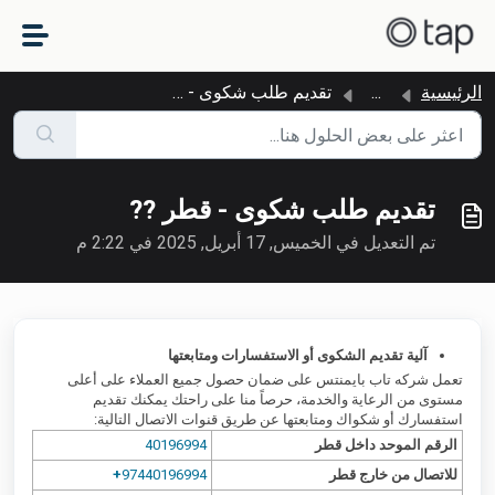
التخطّي إلى المحتوى الرئيسي
الرئيسية
...
تقديم طلب شكوى - قطر ??
تقديم طلب شكوى - قطر ??
تم التعديل في الخميس, 17 أبريل, 2025 في 2:22 م
آلية تقديم الشكوى أو الاستفسارات ومتابعتها
تعمل شركه تاب بايمنتس على ضمان حصول جميع العملاء على أعلى
مستوى من الرعاية والخدمة، حرصاً منا على راحتك يمكنك تقديم
استفسارك أو شكواك ومتابعتها عن طريق قنوات الاتصال التالية:
الرقم الموحد داخل قطر
40196994
للاتصال من خارج قطر
97440196994
+