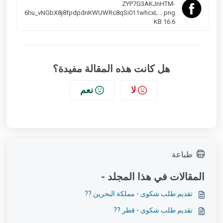
ZYP7G3AKJnHTM-
6hu_vNGbX8j8fpdpdnKWUWRc8qSi011whcxL....png
16.6 KB
هل كانت هذه المقالة مفيدة؟
لا
نعم
طباعة
المقالات في هذا المجلد -
تقديم طلب شكوى - مملكة البحرين ??
تقديم طلب شكوى - قطر ??