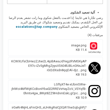
آلية تصعيد الشكوى
رضى تجّارنا هي غايتنا. إذا قدمت بالفعل شكوى وما زلت تشعر بعدم الرضا
عن الحل المُقدم، يمكنك تقديم وتصعيد شكواك عن طريق البريد
الإلكتروني الخاص بتصعيد الشكاوى
escalations@tap.company
مرفقات (4)
image.png
11.4 KB
KCWXUfsCbHwzZJtwi2L4ipBAwaJdYegzRVMSKyAP
E97c-iZv5gMhgZyyuVS604lUBLnGNsJeT-
iGI2dXsdn8qqDAl-djz....png
19.3 KB
LGftyXT4e-xUbnrSWw-
jhIWci4MfWijKCcBonIYba022RREVvHayZoV_VSYqfB-
0hmtx4gw_8Wyt8ZZ9IHdnmEskLgCpc....png
10.9 KB
irGeRr4NjHLsFmQH3_sUHAgRsICj3QiR1hwSqbghPj7