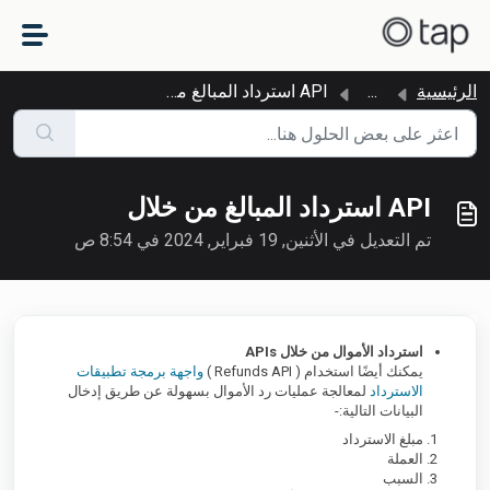
التخطّي إلى المحتوى الرئيسي
الرئيسية
...
API استرداد المبالغ من خلال
API استرداد المبالغ من خلال
تم التعديل في الأثنين, 19 فبراير, 2024 في 8:54 ص
استرداد الأموال من خلال APIs
يمكنك أيضًا استخدام ( Refunds API )
واجهة برمجة تطبيقات
الاسترداد
لمعالجة عمليات رد الأموال بسهولة عن طريق إدخال
البيانات التالية:-
مبلغ الاسترداد
العملة
السبب