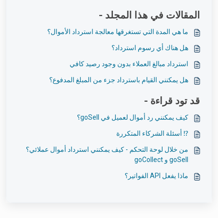
المقالات في هذا المجلد -
ما هي المدة التي تستغرقها معالجة استرداد الأموال؟
هل هناك أي رسوم استرداد؟
استرداد مبالغ العملاء بدون وجود رصيد كافي
هل يمكنني القيام باسترداد جزء من المبلغ المدفوع؟
قد تود قراءة -
كيف يمكنني رد أموال لعميل في goSell؟
⁉️ أسئلة الشركاء المتكررة
من خلال لوحة التحكم - كيف يمكنني استرداد أموال عملائي؟
goSell و goCollect
ماذا يفعل API الفواتير؟