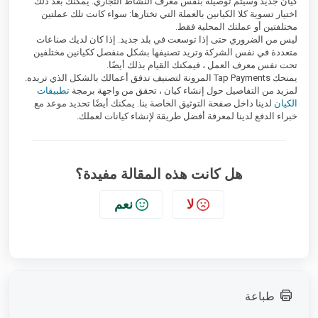
كيان جديد وسيتم توصيله بنفس معرف النشاط التجاري. يمكنك بعد ذلك
اختيار تسوية كلا الكيانين بالعملة التي تختارها: سواء كانت تلك عملتين
مختلفتين أو عملتك المحلية فقط.
ليس من الضروري حتى إذا توسعت في بلد جديد. إذا كان لديك صناعات
متعددة في نفس الشركة وتريد تصنيفها بشكل منفصل ككيانين مختلفين
تحت نفس معرف العمل ، فيمكنك القيام بذلك أيضًا.
يمنحك Tap Payments المرونة لتصنيف تدفق أعمالك بالشكل الذي تريده.
لمزيد من التفاصيل حول إنشاء كيان ، تحقق من واجهة برمجة
تطبيقات
الكيان
لدينا داخل صفحة التوثيق الخاصة بنا. يمكنك أيضًا تحديد موعد مع
خبراء الدفع لدينا لمعرفة أفضل طريقة لإنشاء كيانات لعملك.
هل كانت هذه المقالة مفيدة؟
لا
نعم
طباعة