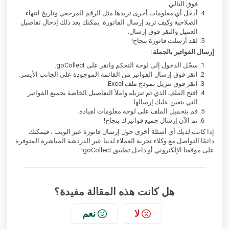
فوق التالي.
أدخل أي معلومات أخرى تريدها مثل الرقم المرجعي وتاريخ انتهاء
الصلاحية وكيف تريد إرسال الفاتورة. يمكنك بعد ذلك إدخال تفاصيل
العميل والنقر فوق إرسال.
لقد أرسلت فاتورة بنجاح!
إرسال الفواتير بالجملة:
سجّل الدخول إلى لوحة التحكم وانقر على goCollect.
انقر فوق إرسال الفواتير من القائمة الموجودة على الجانب الأيسر.
انقر فوق تنزيل نموذج ملف Excel.
افتح الملف الذي تم تنزيله واملأ التفاصيل الخاصة بجميع الفواتير
التي يتعين عليك إرسالها.
قم بتحميل الملف على لوحة معلومات لقيادة.
تم الآن إرسال جميع فواتيرك بنجاح!
إذا كانت لديك أي أسئلة أخرى حول إرسال فاتورة عبر الويب ، فيمكنك
دائمًا التواصل مع وكلاء تجربة العملاء لدينا عبر الدردشة المباشرة المتوفرة
على موقعنا الإلكتروني أو داخل تطبيق goCollect!
هل كانت هذه المقالة مفيدة؟
لا
نعم