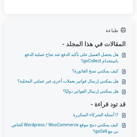
طباعة
المقالات في هذا المجلد -
هل يحصل العميل على تأكيد الدفع عند نجاح عملية الدفع
باستخدام goCollect؟
كيف يمكنني نسخ الفاتورة؟
هل يمكنني إرسال فواتير بعملات أخرى غير عملتي المحلية؟
هل يمكنني إرسال الفواتير دوليًا؟
قد تود قراءة -
⁉️ أسئلة الشركاء المتكررة
كيف يمكنني دمج موقع Wordpress / WooCommerce الخاص
بي مع goSell؟