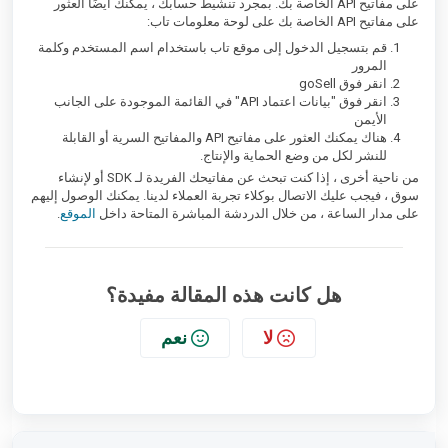
على مفاتيح API الخاصة بك. بمجرد تنشيط حسابك ، يمكنك أيضًا العثور
على مفاتيح API الخاصة بك على لوحة معلومات تاب:
قم بتسجيل الدخول إلى موقع تاب باستخدام اسم المستخدم وكلمة
المرور
انقر فوق goSell
انقر فوق "بيانات اعتماد API" في القائمة الموجودة على الجانب
الأيمن
هناك يمكنك العثور على مفاتيح API والمفاتيح السرية أو القابلة
للنشر لكل من وضع الحماية والإنتاج.
من ناحية أخرى ، إذا كنت تبحث عن مفاتيحك الفريدة لـ SDK أو لإنشاء
سوق ، فيجب عليك الاتصال بوكلاء تجربة العملاء لدينا. يمكنك الوصول إليهم
على مدار الساعة ، من خلال الدردشة المباشرة المتاحة داخل
الموقع
.
هل كانت هذه المقالة مفيدة؟
لا
نعم