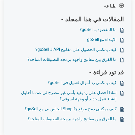
طباعة
المقالات في هذا المجلد -
ما المقصود بـ goSell؟
الابتداء مع goSell
كيف يمكنني الحصول على مفاتيح API لـ goSell؟
ما الفرق بين مفاتيح واجهة برمجة التطبيقات المتاحة؟
قد تود قراءة -
كيف يمكنني رد أموال لعميل في goSell؟
لماذا أحصل على رد يفيد بأنني غير مصرح لي عندما أحاول
إنشاء عمل جديد أو وجهة لسوقي؟
كيف يمكنني دمج موقع Shopify الخاص بي مع goSell؟
ما الفرق بين مفاتيح واجهة برمجة التطبيقات المتاحة؟