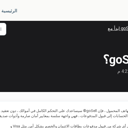
الرئيسية
ابدأ مع
إذا كنت تبيع شيئًا ما على موقع الويب الخاص بك أو تطبيق الهاتف المحمول ، فإن goSell® سيساعدك على التحكم الكامل في أموالك ، دون تع
 الحسابات إلى قبول المدفوعات ، فهي واجهة سلسة بمعايير أمان صارمة وأدوات صديق
goSell عبارة عن بوابة دفع متكاملة وقوية عبر الإنترنت تمكن أي شركة من قبول مدفوعات بطاقات الائتمان والخصم بشكل آمن مثل Visa و