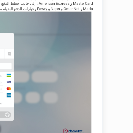
Mada و OmanNet و Naps و Fawry وخيارات الدفع البديلة مثل Apple Pay و STC pay.