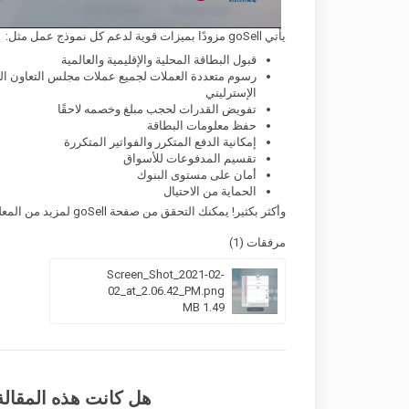
يأتي goSell مزودًا بميزات قوية لدعم كل نموذج عمل مثل:
قبول البطاقة المحلية والإقليمية والعالمية
رسوم متعددة العملات لجميع عملات مجلس التعاون الخلي
الإسترليني
تفويض القدرات لحجب مبلغ وخصمه لاحقًا
حفظ معلومات البطاقة
إمكانية الدفع المتكرر والفواتير المتكررة
تقسيم المدفوعات للأسواق
أمان على مستوى البنوك
الحماية من الاحتيال
وأكثر بكثير! يمكنك التحقق من صفحة goSell لمزيد من المعلومات حول الميزات المختلفة المتاحة وإنشاء حساب.
مرفقات (1)
Screen_Shot_2021-02-
02_at_2.06.42_PM.png
1.49 MB
هل كانت هذه المقالة