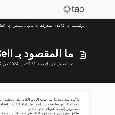
التخطّي إلى المحتوى الرئيسي
الرئيسية
قاعدة المعرفة
تاب بايمنتس
goSell 
ما المقصود بـ goSell؟
تم التعديل في الأربعاء, 23 أكتوبر, 2024 في 4:22 م
صممناها لتكون سلسة وبسيطة ولكنها كاملة. لذا ، من إنشاء
للمطورين. إنه حقًا شريك الدفع المثالي.