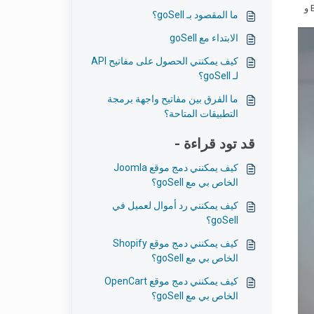
MasterCard و American Express ، إلى جانب خطط الدفع المحلية المعتمدة للغاية في منطقة الشرق الأوسط وشمال إفريقيا مثل KNET و Benefit و
ما المقصود بـ goSell؟
الابتداء مع goSell
كيف يمكنني الحصول على مفاتيح API
لـ goSell؟
ما الفرق بين مفاتيح واجهة برمجة
التطبيقات المتاحة؟
قد تود قراءة -
كيف يمكنني دمج موقع Joomla
الخاص بي مع goSell؟
كيف يمكنني رد أموال لعميل في
goSell؟
كيف يمكنني دمج موقع Shopify
الخاص بي مع goSell؟
كيف يمكنني دمج موقع OpenCart
الخاص بي مع goSell؟