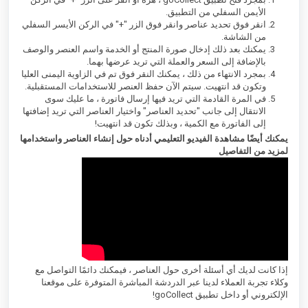
الأيمن السفلي من التطبيق.
انقر فوق تحديد عناصر وانقر فوق الزر "+" في الركن الأيسر السفلي
من الشاشة.
يمكنك بعد ذلك إدخال صورة المنتج أو الخدمة واسم العنصر والوصف
بالإضافة إلى السعر والعملة التي تريد عرضها بهما.
بمجرد الانتهاء من ذلك ، يمكنك النقر فوق تم في الزاوية اليمنى العليا
وتكون قد انتهيت. سيتم الآن حفظ العنصر للاستخدامات المستقبلية.
في المرة القادمة التي تريد فيها إرسال فاتورة ، ما عليك سوى
الانتقال إلى جانب "تحديد العناصر" واختيار العناصر التي تريد إضافتها
إلى الفاتورة مع الكمية ، وبذلك تكون قد انتهيت!
يمكنك أيضًا مشاهدة الفيديو التعليمي أدناه حول إنشاء العناصر واستخدامها
لمزيد من التفاصيل
إذا كانت لديك أي أسئلة أخرى حول العناصر ، فيمكنك دائمًا التواصل مع
وكلاء تجربة العملاء لدينا عبر الدردشة المباشرة المتوفرة على موقعنا
الإلكتروني أو داخل تطبيق goCollect!