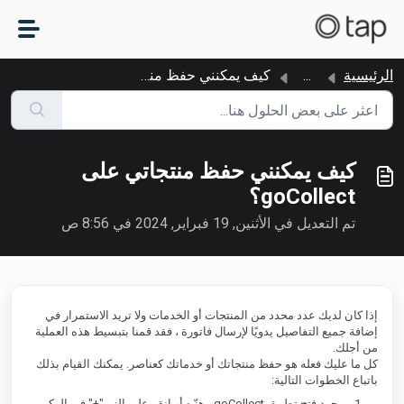
التخطّي إلى المحتوى الرئيسي
الرئيسية
...
كيف يمكنني حفظ منتجاتي على goCollect؟
كيف يمكنني حفظ منتجاتي على
goCollect؟
تم التعديل في الأثنين, 19 فبراير, 2024 في 8:56 ص
إذا كان لديك عدد محدد من المنتجات أو الخدمات ولا تريد الاستمرار في
إضافة جميع التفاصيل يدويًا لإرسال فاتورة ، فقد قمنا بتبسيط هذه العملية
من أجلك.
كل ما عليك فعله هو حفظ منتجاتك أو خدماتك كعناصر. يمكنك القيام بذلك
باتباع الخطوات التالية:
بمجرد فتح تطبيق goCollect ، هزّه أو انقر على الزر "+" في الركن