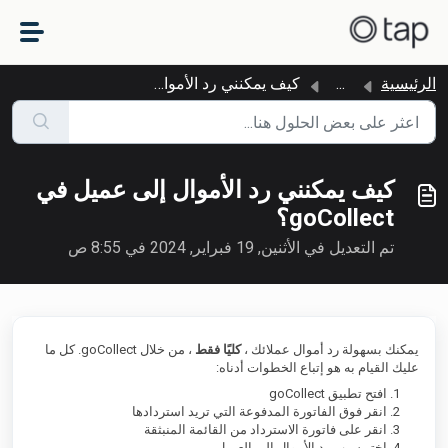
التخطّي إلى المحتوى الرئيسي
الرئيسية
...
كيف يمكنني رد الأموال إلى عميل في goCollect؟
كيف يمكنني رد الأموال إلى عميل في
goCollect؟
تم التعديل في الأثنين, 19 فبراير, 2024 في 8:55 ص
يمكنك بسهولة رد أموال عملائك ،
كليًا فقط
، من خلال goCollect. كل ما
عليك القيام به هو إتباع الخطوات أدناه:
افتح تطبيق goCollect
انقر فوق الفاتورة المدفوعة التي تريد استردادها
انقر على فاتورة الاسترداد من القائمة المنبثقة
اختر سبب رد الأموال إلى العميل