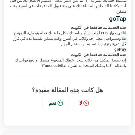
تنشيط حسابك بسرعة. إذا لم يكن الأمر كذلك ، فسيتم الاتصال بك من قبل
أحد وكلائنا الداخليين لمساعدتك على بدء قبول المدفوعات في أسرع وقت
ممكن.
goTap
هذه الخدمة متاحة فقط في الكويت
لتلقي جهاز POS لمتجرك أو مناسبتك ، كل ما عليك فعله هو ملء النموذج
هنا
وسنتواصل معك أحد وكلائنا في أسرع وقت ممكن للمساعدة في فرز
كل شيء وترتيب التسليم أو استلام الجهاز
goPay
هذه الخدمة متاحة فقط في الكويت
إنه تطبيق يمكنك من خلاله شحن خطك المدفوع مسبقًا أو دفع فواتيرك
بانتظام ، كما يمكنك استخدامه لشراء بطاقات iTunes.
هل كانت هذه المقالة مفيدة؟
لا
نعم