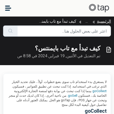
التخطّي إلى المحتوى الرئيسي
الرئيسية
...
كيف تبدأ مع تاب بايمنتس؟
كيف تبدأ مع تاب بايمنتس؟
تم التعديل في الأثنين, 19 فبراير, 2024 في 8:58 ص
لا يستغرق بدء استخدام تاب سوى بضع خطوات. أولاً ، عليك تحديد الخيار
الذي ترغب في استخدامه. إذا كنت تبحث عن تطبيق للفواتير ، فسيكون
goCollect
بينما إذا كنت تبحث عن بوابة دفع لمنصة التجارة الإلكترونية
الخاصة بك ، فستكون
goSell
. من ناحية أخرى ، إذا كان لديك حدث أو متجر
وتبحث عن جهاز POS ، فإن goTap هو الحل. يمكنك العثور أدناه على
تفاصيل حول كيفية البدء لكل منتج:
goCollect