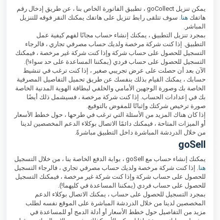
يمكن تنزيل goCollect ، تطبيق الفاتورة الخاص بنا ، عن طريق إدخال رقم
هاتفك
هنا
. سوف تتلقى رابط تنزيل على هاتفك يمكنك النقر فوقه للتنزيل
المباشر.
بمجرد تنزيل التطبيق ، يمكنك إنشاء حساب مجانًا لفهم كيفية عمل
التطبيق. إذا كنت شركة مرخصة ولديك حساب مصرفي تجاري ، فالرجاء
التسجيل للحصول على حساب شركة وإذا كنت شركة غير مرخصة ، فيمكنك
التسجيل للحصول على حساب فردي (يمكننا المساعدة على حد سواء!).
الآن بعد أن حصلت على عرض تجريبي صغير ، إذا كنت ترغب في تنشيط
حسابك ، يمكنك القيام بذلك بنفسك عن طريق تحميل التفاصيل المصرفية
الخاصة بك وصورة الوجهين الأمامي والخلفي لبطاقة الهوية المدنية الخاصة
بك في إعدادات الحساب. إذا كنت شركة مرخصة ، فسيشمل ذلك أيضًا
صورة ترخيص شركتك وإثباتًا للمفوض بالتوقيع.
إذا كان هناك المزيد من الأسئلة التي ترغب في طرحها ، حول خطط الأسعار
أو الميزات المتاحة ، فيمكنك دائمًا الاتصال بوكلاء الدعم المخصصين لدينا
من خلال الدردشة المباشرة داخل التطبيق مباشرةً.
goSell
يمكنك إنشاء حساب مع goSell ، بوابة الدفع الخاصة بنا ، من خلال التسجيل
هنا
. إذا كنت شركة مرخصة ولديك حساب مصرفي تجاري ، فالرجاء التسجيل
للحصول على حساب شركة وإذا كنت شركة غير مرخصة ، فيمكنك التسجيل
للحصول على حساب فردي (يمكننا المساعدة في كليهما!).
بمجرد التسجيل للحصول على حساب ، يمكنك الاتصال بوكلاء الدعم
المخصصين لدينا من خلال الدردشة المباشرة على الموقع نفسه لطلب
مزيد من التفاصيل حول خطط الأسعار أو أدلة الدمج أو للمساعدة في