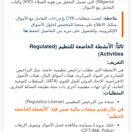
Diligence) التي تشمل التحقق من هوية العملاء (KYC) وآليات
التعامل مع الأموال.
ملاحظة:
 لتجنب متطلبات KYC وإجراءات التعامل مع الأموال، 
يمكنك الاطلاع على منتجنا المخصص لحلول الأسواق 
الإلكترونية، وللحصول على مزيد من التفاصيل اضغط 
هنا
.
ثالثاً: الأنشطة الخاضعة للتنظيم (Regulated
Activities)
التعريف:
هي الأنشطة التي تتطلب تراخيص تنظيمية خاصة، مثل التراخيص
الصادرة عن البنوك المركزية، هيئات أسواق المال، هيئات الأصول
الافتراضية، الاتحاد الدولي للنقل الجوي (IATA)، السلطات الصحية
العامة، أو أي جهات تنظيمية أخرى ذات صلة بطبيعة النشاط التجاري.
المتطلبات:
نسخة من الترخيص التنظيمي (Regulatory License).
في حال تقديم منتجات مالية ضمن فئة "الأنشطة الخاضعة
للتنظيم"
عليك تزويدنا بسياسة مكافحة غسل الأموال وتمويل الإرهاب
(CFT/AML Policy).